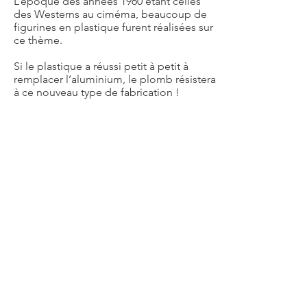
L’époque des années 1960 étant celles
des Westerns au ciméma, beaucoup de
figurines en plastique furent réalisées sur
ce thème.
Si le plastique a réussi petit à petit à
remplacer l’aluminium, le plomb résistera
à ce nouveau type de fabrication !
Il est à noter toutefois que dans le temps,
certaines qualités de plastique se
détériorant (« maladie du plastique »), les
pièces deviennent huileuses,
nauséabondes, rétrécies et surtout
contagieuses. Il est alors indispensable
soit de les jeter, afin d’éviter toutes
proliférations, soit de les traiter, s’il n’est
pas trop tard, avec un produit de
pharmacie.
Le spécialiste de